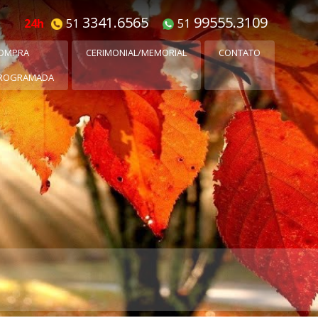
3341.6565
99555.3109
24h
51
51
OMPRA
CERIMONIAL/MEMORIAL
CONTATO
ROGRAMADA