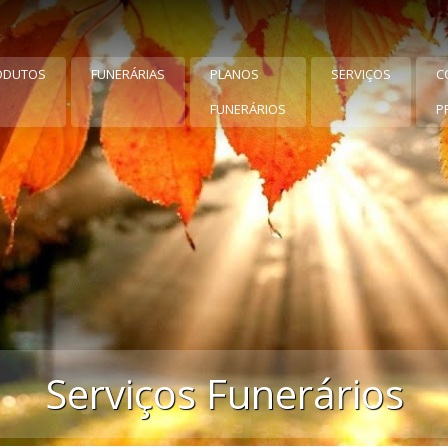
ODUTOS
FUNERÁRIAS
PLANOS
SERVIÇOS
C
FUNERÁRIOS
P
Serviços Funerários