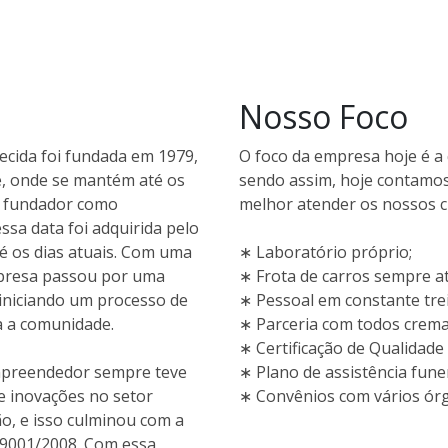
Nosso Foco
cida foi fundada em 1979,
O foco da empresa hoje é a 
e, onde se mantém até os
sendo assim, hoje contamos
o fundador como
melhor atender os nossos cl
ssa data foi adquirida pelo
é os dias atuais. Com uma
∗ Laboratório próprio;
mpresa passou por uma
∗ Frota de carros sempre at
 iniciando um processo de
∗ Pessoal em constante tr
a a comunidade.
∗ Parceria com todos cremat
∗ Certificação de Qualidade
empreendedor sempre teve
∗ Plano de assistência fune
e inovações no setor
∗ Convênios com vários órg
o, e isso culminou com a
O 9001/2008. Com essa