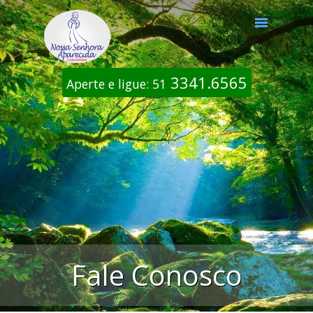
3341.6565
Aperte e ligue:
51
Fale Conosco